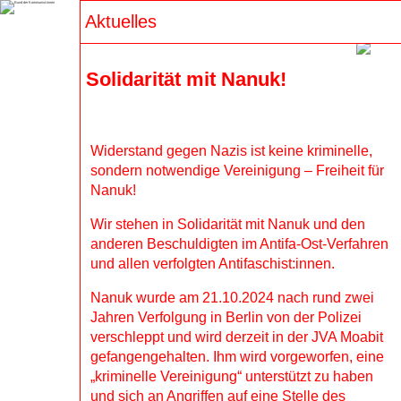
Aktuelles
Suchen
Solidarität mit Nanuk!
1. Mai 2026: Hinein in den 
antimilitaristischen Block!
Widerstand gegen Nazis ist keine kriminelle,
sondern notwendige Vereinigung – Freiheit für
Aufruf des Bund der Kommunist:innen (BdK), 
Nanuk!
Hände Weg vom Wedding (HwvW) und 
Revolutionäre Perspektive Berlin (RPB) zum 
Wir stehen in Solidarität mit Nanuk und den
revolutionären 1. Mai 2026 JUGEND 
anderen Beschuldigten im Antifa-Ost-Verfahren
VERWEIGERT! Wir stehen Schulter an 
und allen verfolgten Antifaschist:innen.
Schulter mit der Jugend, die sich nicht zum 
Morden ausbilden und nicht zum verrecken in 
Nanuk wurde am 21.10.2024 nach rund zwei
die Schützengräben der kommenden Kriege 
Jahren Verfolgung in Berlin von der Polizei
schicken lässt. Jugend verweigert, deshalb am 
verschleppt und wird derzeit in der JVA Moabit
1. Mai […]
gefangengehalten. Ihm wird vorgeworfen, eine
„kriminelle Vereinigung“ unterstützt zu haben
und sich an Angriffen auf eine Stelle des