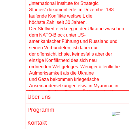
28.4.26
AUFRUF
„International Institute for Strategic
Studies“ dokumentierte im Dezember 183
Vortrag & Diskussion: Der 8. März im 
laufende Konflikte weltweit, die
Wandel der Zeit
höchste Zahl seit 30 Jahren.
Der Stellvertreterkrieg in der Ukraine zwischen
Wir fragen danach, wie der 8. März entstanden 
dem NATO-Block unter US-
ist und wie er zu dem geworden ist, was er 
amerikanischer Führung und Russland und
heute ist. Referentin Gisela Notz berichtet, was 
seinen Verbündeten, ist dabei nur
sich seit dem ersten Frauentag 1910 verändert 
der offensichtlichste, keinesfalls aber der
hat. Damals gingen mehr als eine Million 
einzige Konfliktherd des sich neu
Frauen auf die Straße und forderten soziale 
ordnenden Weltgefüges. Weniger öffentliche
und politische Gleichberechtigung für alle 
Aufmerksamkeit als die Ukraine
Menschen. Der Tag stand […]
und Gaza bekommen kriegerische
Auseinandersetzungen etwa in Myanmar, in
Mali und Burkina Faso, in Äthiopien, im Kongo
12.3.26
VERANSTALTUNG
Über uns
und im Sudan. Dort finden
Zwischen Kugeln und Bomben
innerstaatliche Kriege statt, die aber in vielen
Programm
Fällen durch die Konkurrenz der
Zum Angriff auf den Iran: Seit den 
Machtblöcke und regionale Akteure wie Saudi
Kontakt
Morgenstunden des 28. Februar greifen die 
Arabien oder die Vereinigten
USA und Israel erneut den Iran an. Ziel und 