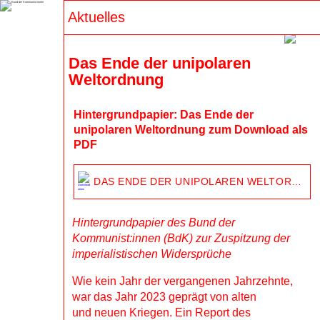
Aktuelles
Suchen
Das Ende der unipolaren 
Weltordnung
1. Mai 2026: Hinein in den 
antimilitaristischen Block!
Hintergrundpapier: Das Ende der
unipolaren Weltordnung zum Download als
Aufruf des Bund der Kommunist:innen (BdK), 
PDF
Hände Weg vom Wedding (HwvW) und 
Revolutionäre Perspektive Berlin (RPB) zum 
DAS ENDE DER UNIPOLAREN WELTORDNUNG
revolutionären 1. Mai 2026 JUGEND 
VERWEIGERT! Wir stehen Schulter an 
Schulter mit der Jugend, die sich nicht zum 
Hintergrundpapier des Bund der
Morden ausbilden und nicht zum verrecken in 
Kommunist:innen (BdK) zur Zuspitzung der
die Schützengräben der kommenden Kriege 
imperialistischen Widersprüche
schicken lässt. Jugend verweigert, deshalb am 
1. Mai […]
Wie kein Jahr der vergangenen Jahrzehnte,
war das Jahr 2023 geprägt von alten
und neuen Kriegen. Ein Report des